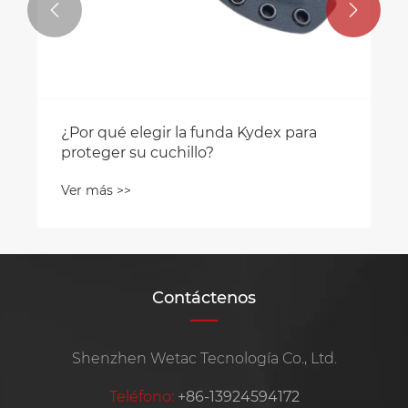


Contáctenos
Shenzhen Wetac Tecnología Co., Ltd.
Teléfono:
+86-13924594172